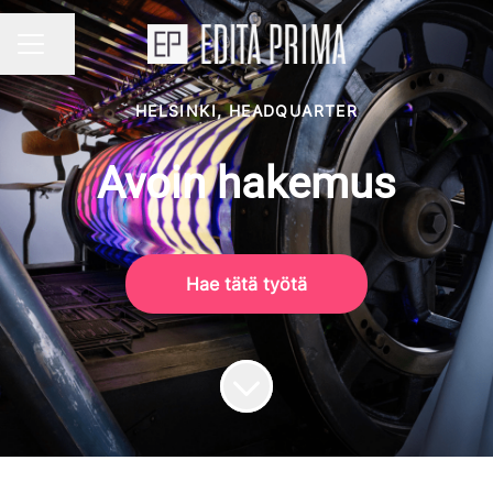
Jaa sivu
URAVALIKKO
HELSINKI, HEADQUARTER
Avoin hakemus
Hae tätä työtä