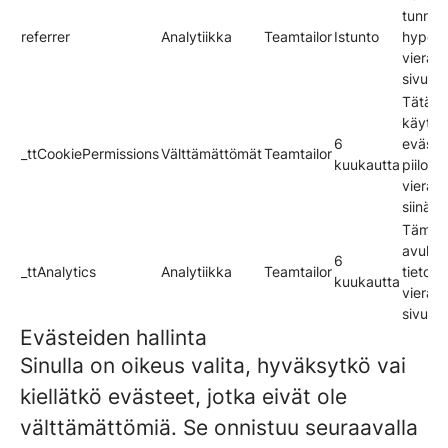
tunnis
referrer
Analytiikka
Teamtailor
Istunto
hyperli
vieraili
sivusto
Tätä e
käytet
6
eväste
_ttCookiePermissions
Välttämättömät
Teamtailor
kuukautta
piilott
vierail
siinä v
Tämän
avulla
6
_ttAnalytics
Analytiikka
Teamtailor
tietoa 
kuukautta
vierail
sivusto
Evästeiden hallinta
Sinulla on oikeus valita, hyväksytkö vai
kiellätkö evästeet, jotka eivät ole
välttämättömiä. Se onnistuu seuraavalla