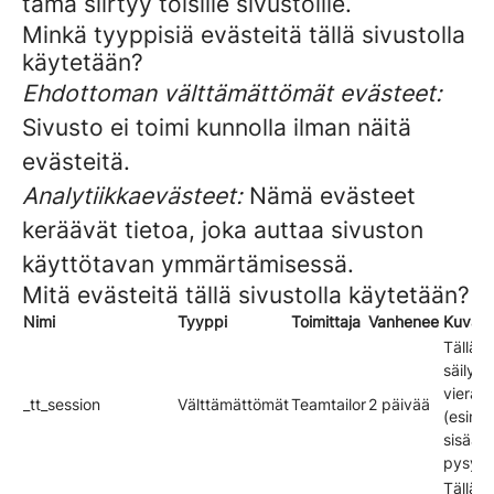
tämä siirtyy toisille sivustoille.
Minkä tyyppisiä evästeitä tällä sivustolla
käytetään?
Ehdottoman välttämättömät evästeet:
Sivusto ei toimi kunnolla ilman näitä
evästeitä.
Analytiikkaevästeet:
Nämä evästeet
keräävät tietoa, joka auttaa sivuston
käyttötavan ymmärtämisessä.
Mitä evästeitä tällä sivustolla käytetään?
Nimi
Tyyppi
Toimittaja
Vanhenee
Kuvau
Tällä e
säilyte
vierail
_tt_session
Välttämättömät
Teamtailor
2 päivää
(esim. 
sisään
pysymi
Tällä e